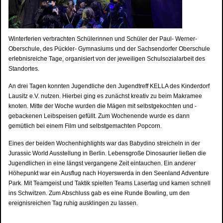
Winterferien verbrachten Schülerinnen und Schüler der Paul- Werner-
Oberschule, des Pückler- Gymnasiums und der Sachsendorfer Oberschule
erlebnisreiche Tage, organisiert von der jeweiligen Schulsozialarbeit des
Standortes.
An drei Tagen konnten Jugendliche den Jugendtreff KELLA des Kinderdorf
Lausitz e.V. nutzen. Hierbei ging es zunächst kreativ zu beim Makramee
knoten. Mitte der Woche wurden die Mägen mit selbstgekochten und -
gebackenen Leibspeisen gefüllt. Zum Wochenende wurde es dann
gemütlich bei einem Film und selbstgemachten Popcorn.
Eines der beiden Wochenhighlights war das Babydino streicheln in der
Jurassic World Ausstellung in Berlin. Lebensgroße Dinosaurier ließen die
Jugendlichen in eine längst vergangene Zeit eintauchen. Ein anderer
Höhepunkt war ein Ausflug nach Hoyerswerda in den Seenland Adventure
Park. Mit Teamgeist und Taktik spielten Teams Lasertag und kamen schnell
ins Schwitzen. Zum Abschluss gab es eine Runde Bowling, um den
ereignisreichen Tag ruhig ausklingen zu lassen.