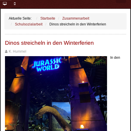
Aktuelle Seite:
Startseite
Zusammenarbeit
Schulsozialarbeit
Dinos streicheln in den Winterferien
Dinos streicheln in den Winterferien
K. Hummel
In den