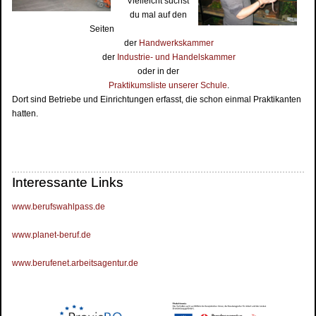
Vielleicht suchst
du mal auf den
Seiten
der
Handwerkskammer
der
Industrie- und Handelskammer
oder in der
Praktikumsliste unserer Schule
.
Dort sind Betriebe und Einrichtungen erfasst, die schon einmal Praktikanten
hatten.
Interessante Links
www.berufswahlpass.de
www.planet-beruf.de
www.berufenet.arbeitsagentur.de