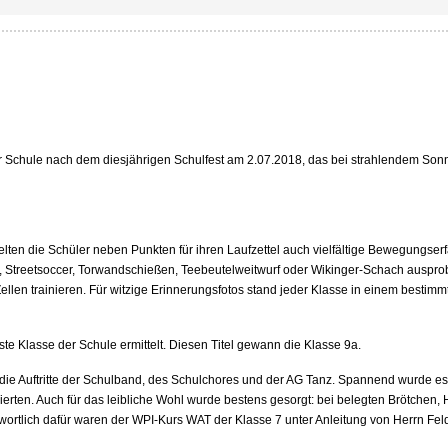
r Schule nach dem diesjährigen Schulfest am 2.07.2018, das bei strahlendem So
en die Schüler neben Punkten für ihren Laufzettel auch vielfältige Bewegungser
, Streetsoccer, Torwandschießen, Teebeutelweitwurf oder Wikinger-Schach auspro
llen trainieren. Für witzige Erinnerungsfotos stand jeder Klasse in einem bestimmt
ste Klasse der Schule ermittelt. Diesen Titel gewann die Klasse 9a.
ie Auftritte der Schulband, des Schulchores und der AG Tanz. Spannend wurde es,
lierten. Auch für das leibliche Wohl wurde bestens gesorgt: bei belegten Brötchen,
twortlich dafür waren der WPI-Kurs WAT der Klasse 7 unter Anleitung von Herrn Fe